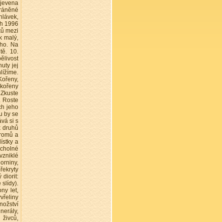
bjevena
hráněné
hlávek,
ech 1996
ků mezi
k malý,
ého. Na
tě. 10.
ělivost
uty jej
hlížíme.
Kořeny,
 kořeny
 Zkuste
. Roste
ch jeho
u by se
ává si s
k druhů
tromů a
ístky a
vrcholné
vzniklé
orniny,
řekryty
diorit:
slídy).
ny let,
vřeliny
nožství
inerály,
 živců,