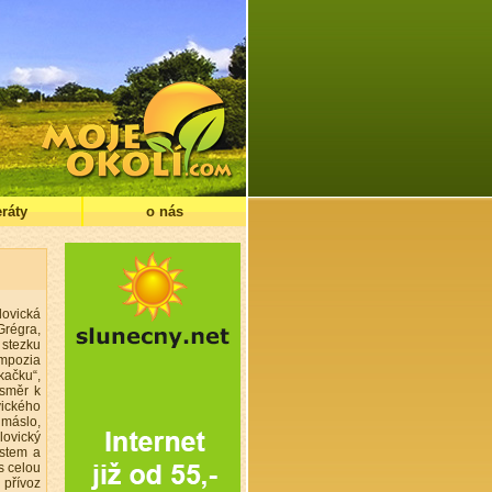
ráty
o nás
lovická
Grégra,
 stezku
ympozia
kačku“,
 směr k
vického
 máslo,
lovický
ostem a
s celou
 přívoz