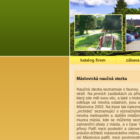
katalog firem
zábava
Máslovická naučná stezka
Naučná stezka seznamuje s faunou, f
stráň. Na prvních zastávkách za pří
který zde měl svou vilu, a také s his
odlišuje od mnoha ostatních, jsou o
Máslovice 2003. Na trase tak naleznete
„orchidej“ seznamující s význačnými 
mnoha metropolím a dalším místům 
muzea másla, kde se můžeme seznámi
zahraniční obaly z másla, a v čase 
přívoz Patří mezi poslední a zárov
právům držitelů máslovického mlýnu, 
vsí Máslovice patřil, mezi povinnos