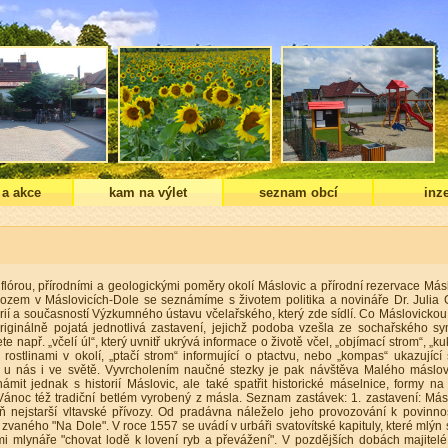
 a akce
kam na výlet
seznam obcí
inze
lórou, přírodními a geologickými poměry okolí Máslovic a přírodní rezervace Más
vozem v Máslovicích-Dole se seznámíme s životem politika a novináře Dr. Julia 
torií a současností Výzkumného ústavu včelařského, který zde sídlí. Co Máslovickou
riginálně pojatá jednotlivá zastavení, jejichž podoba vzešla ze sochařského s
 např. „včelí úl“, který uvnitř ukrývá informace o životě včel, „objímací strom“, „ku
rostlinami v okolí, „ptačí strom“ informující o ptactvu, nebo „kompas“ ukazující
u nás i ve světě. Vyvrcholením naučné stezky je pak návštěva Malého máslo
t jednak s historií Máslovic, ale také spatřit historické máselnice, formy na
Vánoc též tradiční betlém vyrobený z másla. Seznam zastávek: 1. zastavení: Más
eň nejstarší vltavské přívozy. Od pradávna náleželo jeho provozování k povinn
zvaného "Na Dole". V roce 1557 se uvádí v urbáři svatovítské kapituly, které mlýn 
tmi mlynáře "chovat lodě k lovení ryb a převážení". V pozdějších dobách majitelé