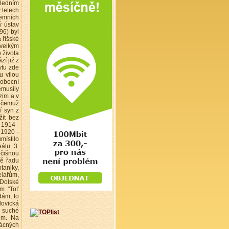
sledním
 letech
zemních
ý ústav
96) byl
 říšské
 velkým
 života
í již z
ytu zde
u vilou
 obecní
emusily
zim a v
k čemuž
í syn z
žít bez
 1914 -
 1920 -
místilo
álu. 3.
očišnou
ně řadu
taniky,
elařům,
 Dolské
om "Toť
dám, to
lovická
ě suché
tem. Na
zácných