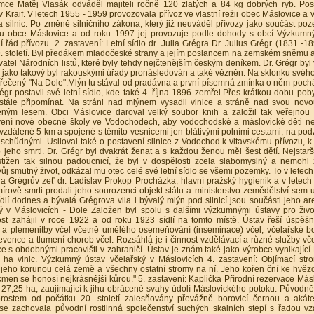
mce Matěj Vlasák odváděl majiteli ročně 120 zlatých a 84 kg dobrých ryb. Po
 Kraif. V letech 1955 - 1959 provozovala přívoz ve vlastní režii obec Máslovice a v
 silnic. Po změně silničního zákona, který již neuváděl přívozy jako součást po
tku obce Máslovice a od roku 1997 jej provozuje podle dohody s obcí Výzkumn
í řád přívozu. 2. zastavení: Letní sídlo dr. Julia Grégra Dr. Julius Grégr (1831 -18
19. století. Byl předákem mladočeské strany a jejím poslancem na zemském sněmu a
avatel Národních listů, které byly tehdy nejčtenějším českým deníkem. Dr. Grégr byl
 jako takový byl rakouskými úřady pronásledován a také vězněn. Na sklonku svého
 řečený "Na Dole".Mlýn tu stával od pradávna a první písemná zmínka o něm pocház
gr postavil své letní sídlo, kde také 4. října 1896 zemřel.Přes krátkou dobu pob
stále připomínat. Na stráni nad mlýnem vysadil vinice a stráně nad svou novo
eným lesem. Obci Máslovice daroval velký soubor knih a založil tak veřejnou
avení nové obecné školy ve Vodochodech, aby vodochodské a máslovické děti n
vzdálené 5 km a spojené s těmito vesnicemi jen blátivými polními cestami, na pod
eschůdnými. Usiloval také o postavení silnice z Vodochod k vltavskému přívozu, 
jeho smrti. Dr. Grégr byl dvakrát ženat a s každou ženou měl šest dětí. Nejstarš
stižen tak silnou padoucnicí, že byl v dospělosti zcela slabomyslný a nemohl 
vůj smutný život, odkázal mu otec celé své letní sídlo se všemi pozemky. To v letech
 Grégrův zeť dr. Ladislav Prokop Procházka, hlavní pražský hygienik a v letech
írově smrti prodali jeho sourozenci objekt státu a ministerstvo zemědělství sem u
dlí dodnes a bývalá Grégrova vila i bývalý mlýn pod silnicí jsou součásti jeho are
ý v Máslovicích - Dole Založen byl spolu s dalšími výzkumnými ústavy pro živ
t zahájil v roce 1922 a od roku 1923 sídlí na tomto místě. Ústav řeší úspěš
 a plemenitby včel včetně umělého osemeňování (inseminace) včel, včelařské bo
evence a tlumení chorob včel. Rozsáhlá je i činnost vzdělávací a různé služby vč
e s obdobnými pracovišti v zahraničí. Ústav je znám také jako výrobce vynikající
ha vinic. Výzkumný ústav včelařský v Máslovicích 4. zastavení: Objímací str
je jeho korunou celá země a všechny ostatní stromy na ní. Jeho kořen ční ke hvěz
 kmen se honosí nejkrásnější kůrou." 5. zastavení: Kaplička Přírodní rezervace Más
27,25 ha, zaujímající k jihu obrácené svahy údolí Máslovického potoku. Původn
rostem od počátku 20. století zalesňovány převážně borovicí černou a aká
e zachovala původní rostlinná společenství suchých skalních stepí s řadou v