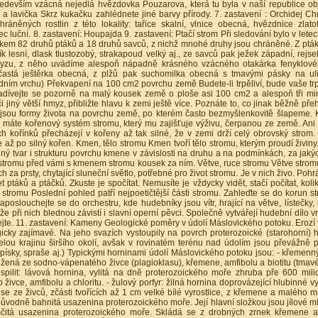
především vzácná nejedlá hvězdovka Pouzarova, která tu byla v naší republice o
 a lavička Skrz kukačku zahlédnete jiné barvy přírody. 7. zastavení : Orchidej C
hráněných rostlin z této lokality: tařice skalní, vlnice obecná, hvězdnice zlato
iklec luční. 8. zastavení: Houpajda 9. zastavení: Ptačí strom Při sledování bylo v let
 celkem 82 druhů ptáků a 18 druhů savců, z nichž mnohé druhy jsou chráněné. Z ptá
k lesní, dlask tlustozobý, strakapoud velký aj., ze savců pak ježek západní, rejse
hmyzu, z něho uvádíme alespoň nápadně krásného vzácného otakárka fenyklov
astá ještěrka obecná, z plžů pak suchomilka obecná s tmavými pásky na uli
dním vrchu) Překvapení na 100 cm2 povrchu země Budete-li trpěliví, bude vaše trp
ívejte se pozorně na malý kousek země o ploše asi 100 cm2 a alespoň tři min
či jiný větší hmyz, přibližte hlavu k zemi ještě více. Poznáte to, co jinak běžně pře
jsou formy života na povrchu země, po kterém často bezmyšlenkovitě šlapeme. 
u máte kořenový systém stromu, který mu zajišťuje výživu, čerpanou ze země. Ani
ch kořínků přecházejí v kořeny až tak silné, že v zemi drží celý obrovský strom.
 až po silný kořen. Kmen, tělo stromu Kmen tvoří tělo stromu, kterým proudí živiny
jiný tvar i strukturu povrchu kmene v závislosti na druhu a na podmínkách, za jaký
n stromu před vámi s kmenem stromu kousek za ním. Větve, ruce stromu Větve strom
ch za prsty, chytající sluneční světlo, potřebné pro život stromu. Je v nich živo. Pohr
t ptáků a ptáčků. Zkuste je spočítat. Nemusíte je vždycky vidět, stačí počítat, koli
a stromu Poslední pohled patří nejpoetičtější části stromu. Zahleďte se do korun s
aposlouchejte se do orchestru, kde hudebníky jsou vítr, hrající na větve, lístečky, l
i, že při nich blednou závistí i slavní operní pěvci. Společně vytvářejí hudební dílo 
uchejte. 11. zastavení: Kameny Geologické poměry v údolí Máslovického potoku. Erozí 
icky zajímavé. Na jeho svazích vystoupily na povrch proterozoické (starohorní) h
lou krajinu širšího okolí, avšak v rovinatém terénu nad údolím jsou převážně p
opísky, spraše aj.) Typickými horninami údolí Máslovického potoku jsou: - křemenný 
ožená ze sodno-vápenatého živce (plagioklasu), křemene, amfibolu a biotitu (tmavé 
 spilit: lávová hornina, vylitá na dně proterozoického moře zhruba pře 600 milio
vce, amfibolu a chloritu. - žulový porfyr: žilná hornina doprovázející hlubinné vy
 se ze živců, zčásti tvořících až 1 cm velké bílé vyrostlice, z křemene a malého m
ce: původně bahnitá usazenina proterozoického moře. Její hlavní složkou jsou jílové m
písčitá usazenina proterozoického moře. Skládá se z drobných zrnek křemene a