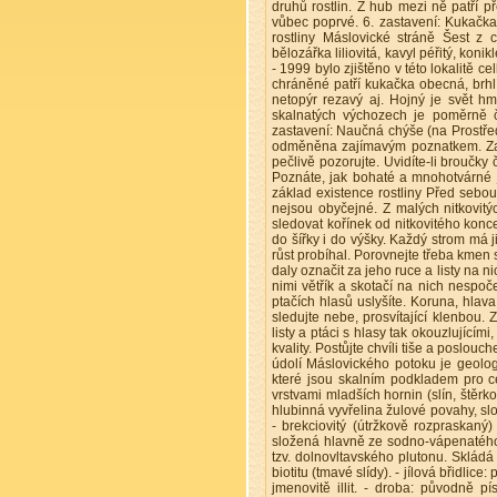
druhů rostlin. Z hub mezi ně patří 
vůbec poprvé. 6. zastavení: Kukačka
rostliny Máslovické stráně Šest z c
bělozářka liliovitá, kavyl péřitý, kon
- 1999 bylo zjištěno v této lokalitě
chráněné patří kukačka obecná, brhlí
netopýr rezavý aj. Hojný je svět 
skalnatých výchozech je poměrně č
zastavení: Naučná chýše (na Prostře
odměněna zajímavým poznatkem. Zad
pečlivě pozorujte. Uvidíte-li broučky 
Poznáte, jak bohaté a mnohotvárné 
základ existence rostliny Před sebo
nejsou obyčejné. Z malých nitkovitý
sledovat kořínek od nitkovitého konce
do šířky i do výšky. Každý strom má 
růst probíhal. Porovnejte třeba kme
daly označit za jeho ruce a listy na ni
nimi větřík a skotačí na nich nespoče
ptačích hlasů uslyšíte. Koruna, hlav
sledujte nebe, prosvítající klenbou. Z
listy a ptáci s hlasy tak okouzlujícím
kvality. Postůjte chvíli tiše a poslo
údolí Máslovického potoku je geolog
které jsou skalním podkladem pro ce
vrstvami mladších hornin (slín, štěrk
hlubinná vyvřelina žulové povahy, sl
- brekciovitý (útržkově rozpraskaný)
složená hlavně ze sodno-vápenatého ži
tzv. dolnovltavského plutonu. Skládá
biotitu (tmavé slídy). - jílová břidli
jmenovitě illit. - droba: původně 