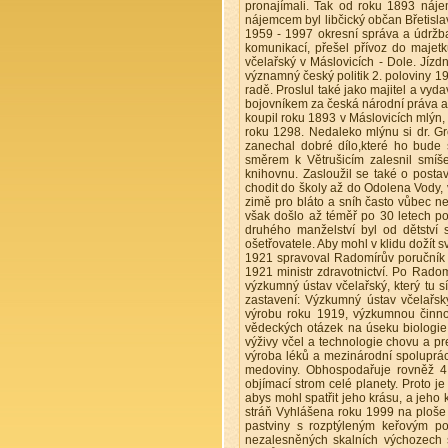
pronajímali. Tak od roku 1893 náje
nájemcem byl libčický občan Břetislav
1959 - 1997 okresní správa a údržba
komunikací, přešel přívoz do maje
včelařský v Máslovicích - Dole. Jízdn
významný český politik 2. poloviny 
radě. Proslul také jako majitel a vyd
bojovníkem za česká národní práva a
koupil roku 1893 v Máslovicích mlýn,
roku 1298. Nedaleko mlýnu si dr. Gré
zanechal dobré dílo,které ho bude 
směrem k Větrušicím zalesnil smíš
knihovnu. Zasloužil se také o post
chodit do školy až do Odolena Vody, 
zimě pro bláto a sníh často vůbec n
však došlo až téměř po 30 letech po 
druhého manželství byl od dětství 
ošetřovatele. Aby mohl v klidu dožít s
1921 spravoval Radomírův poručník a
1921 ministr zdravotnictví. Po Radom
výzkumný ústav včelařský, který tu sí
zastavení: Výzkumný ústav včelařsk
výrobu roku 1919, výzkumnou činnos
vědeckých otázek na úseku biologie
výživy včel a technologie chovu a pr
výroba léků a mezinárodní spoluprác
medoviny. Obhospodařuje rovněž 4 
objímací strom celé planety. Proto 
abys mohl spatřit jeho krásu, a jeho
stráň Vyhlášena roku 1999 na ploše 
pastviny s rozptýleným keřovým po
nezalesněných skalních výchozech s