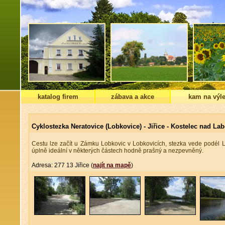
katalog firem
zábava a akce
kam na výle
Cyklostezka Neratovice (Lobkovice) - Jiřice - Kostelec nad La
Cestu lze začít u Zámku Lobkovic v Lobkovicích, stezka vede podél 
úplně ideální v některých částech hodně prašný a nezpevněný.
Adresa: 277 13 Jiřice (
najít na mapě
)