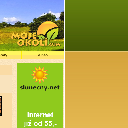
ráty
o nás