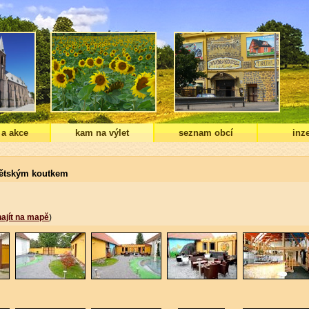
 a akce
kam na výlet
seznam obcí
inze
 dětským koutkem
najít na mapě
)