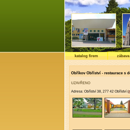
katalog firem
zábava
Obříkov Obříství - restaurace s
UZAVŘENO
Adresa: Obříství 38, 277 42 Obříství (