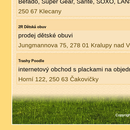
Befado, Super Gear, Sante, SOXO, LA
250 67 Klecany
2R Dětská obuv
prodej dětské obuvi
Jungmannova 75, 278 01 Kralupy nad V
Trashy Poodle
internetový obchod s plackami na obje
Horní 122, 250 63 Čakovičky
Copyrigh