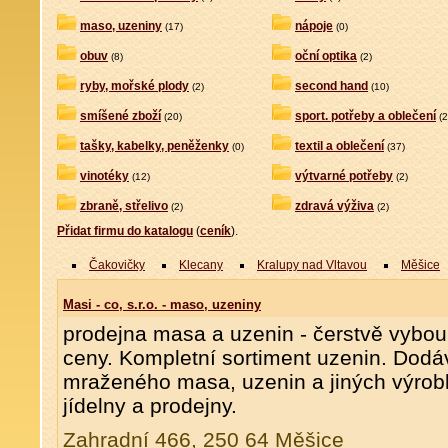
maso, uzeniny
nápoje
(17)
(0)
obuv
oční optika
(8)
(2)
ryby, mořské plody
second hand
(2)
(10)
smíšené zboží
sport. potřeby a oblečení
(20)
(2
tašky, kabelky, peněženky
textil a oblečení
(0)
(37)
vinotéky
výtvarné potřeby
(12)
(2)
zbraně, střelivo
zdravá výživa
(2)
(2)
Přidat firmu do katalogu
(
ceník
).
Čakovičky
Klecany
Kralupy nad Vltavou
Měšice
Masi - co, s.r.o. - maso, uzeniny
prodejna masa a uzenin - čerstvě vybo
ceny. Kompletní sortiment uzenin. Dodá
mraženého masa, uzenin a jiných výrobk
jídelny a prodejny.
Zahradní 466, 250 64 Měšice