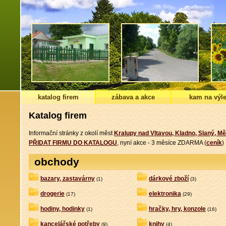
katalog firem
zábava a akce
kam na výle
Katalog firem
Informační stránky z okolí měst
Kralupy nad Vltavou, Kladno, Slaný, Mě
PŘIDAT FIRMU DO KATALOGU
, nyní akce - 3 měsíce ZDARMA (
ceník
)
obchody
bazary, zastavárny
dárkové zboží
(1)
(3)
drogerie
elektronika
(17)
(29)
hodiny, hodinky
hračky, hry, konzole
(1)
(16)
kancelářské potřeby
knihy
(9)
(4)