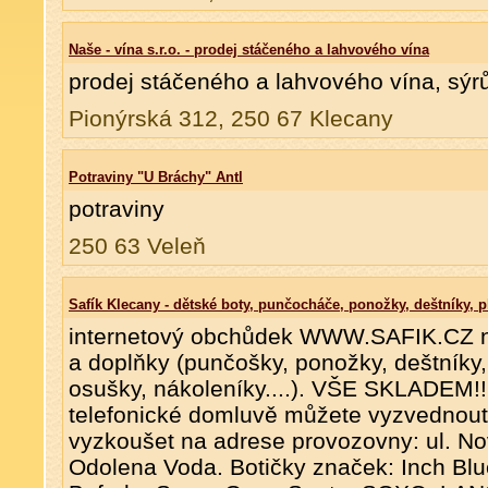
Naše - vína s.r.o. - prodej stáčeného a lahvového vína
prodej stáčeného a lahvového vína, sýr
Pionýrská 312, 250 67 Klecany
Potraviny "U Bráchy" Antl
potraviny
250 63 Veleň
Safík Klecany - dětské boty, punčocháče, ponožky, deštníky, p
internetový obchůdek WWW.SAFIK.CZ na
a doplňky (punčošky, ponožky, deštníky,
osušky, nákoleníky....). VŠE SKLADEM!!!
telefonické domluvě můžete vyzvednout
vyzkoušet na adrese provozovny: ul. N
Odolena Voda. Botičky značek: Inch Bl