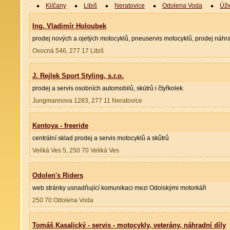
Klíčany
Libiš
Neratovice
Odolena Voda
Úži
Ing. Vladimír Holoubek
prodej nových a ojetých motocyklů, pneuservis motocyklů, prodej náhra
Ovocná 546, 277 17 Libiš
J. Rejlek Sport Styling, s.r.o.
prodej a servis osobních automobilů, skútrů i čtyřkolek.
Jungmannova 1283, 277 11 Neratovice
Kentoya - freeride
centrální sklad prodej a servis motocyklů a skůtrů
Veliká Ves 5, 250 70 Veliká Ves
Odolen's Riders
web stránky usnadňující komunikaci mezi Odolskými motorkáři
250 70 Odolena Voda
Tomáš Kasalický - servis - motocykly, veterány, náhradní díly