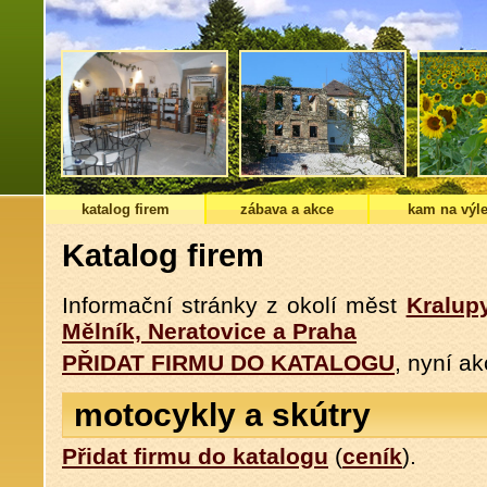
katalog firem
zábava a akce
kam na výle
Katalog firem
Informační stránky z okolí měst
Kralup
Mělník, Neratovice a Praha
PŘIDAT FIRMU DO KATALOGU
, nyní a
motocykly a skútry
Přidat firmu do katalogu
(
ceník
).