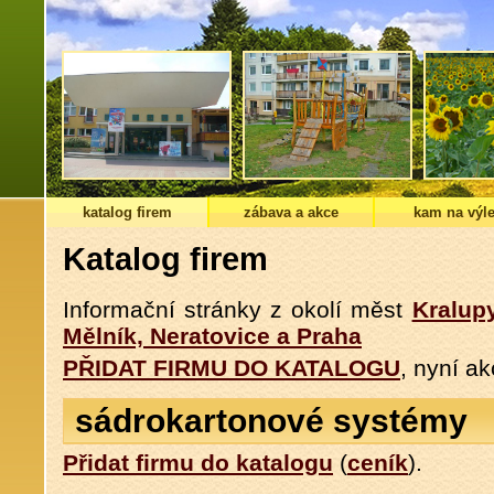
katalog firem
zábava a akce
kam na výle
Katalog firem
Informační stránky z okolí měst
Kralup
Mělník, Neratovice a Praha
PŘIDAT FIRMU DO KATALOGU
, nyní a
sádrokartonové systémy
Přidat firmu do katalogu
(
ceník
).