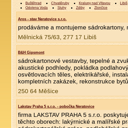
Buštěhrad
Chvatěruby
Kralupy nad Vltavou
Libiš
Odolena Voda
Sluhy
Zdiby
Zlončice
Aros - stav Neratovice s.r.o.
prodáváme a montujeme sádrokartony, 
Mělnická 75/63, 277 17 Libiš
B&H Gipsmont
sádrokartonové vestavby, tepelné a zvuk
akustické podhledy, pokládka podlahový
osvětlovacích těles, elektrikářské, insta
kompletních zakázek, rekonstrukce bytů
250 64 Měšice
Lakstav Praha 5 s.r.o. - pobočka Neratovice
firma LAKSTAV PRAHA 5 s.r.o. poskytuj
těchto oborech: lakýrnické a malířské p