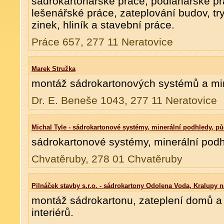
sádrokartonářské práce, podlahářské prá
lešenářské práce, zateplování budov, tr
zinek, hliník a stavební práce.
Práce 657, 277 11 Neratovice
Marek Stružka
montáž sádrokartonových systémů a mi
Dr. E. Beneše 1043, 277 11 Neratovice
Michal Tyle - sádrokartonové systémy, minerální podhledy, pů
sádrokartonové systémy, minerální podh
Chvatěruby, 278 01 Chvatěruby
Pilnáček stavby s.r.o. - sádrokartony Odolena Voda, Kralupy n
montáž sádrokartonu, zateplení domů a 
interiérů.