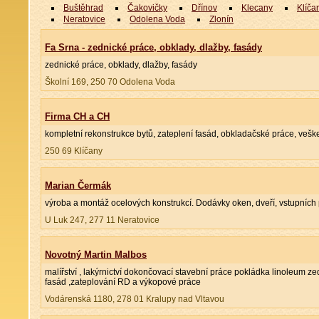
Buštěhrad
Čakovičky
Dřínov
Klecany
Klíča
Neratovice
Odolena Voda
Zlonín
Fa Srna - zednické práce, obklady, dlažby, fasády
zednické práce, obklady, dlažby, fasády
Školní 169, 250 70 Odolena Voda
Firma CH a CH
kompletní rekonstrukce bytů, zateplení fasád, obkladačské práce, vešk
250 69 Klíčany
Marian Čermák
výroba a montáž ocelových konstrukcí. Dodávky oken, dveří, vstupních 
U Luk 247, 277 11 Neratovice
Novotný Martin Malbos
malířství , lakýrnictví dokončovací stavební práce pokládka linoleum z
fasád ,zateplování RD a výkopové práce
Vodárenská 1180, 278 01 Kralupy nad Vltavou