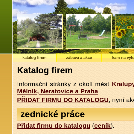
katalog firem
zábava a akce
kam na výle
Katalog firem
Informační stránky z okolí měst
Kralup
Mělník, Neratovice a Praha
PŘIDAT FIRMU DO KATALOGU
, nyní a
zednické práce
Přidat firmu do katalogu
(
ceník
).