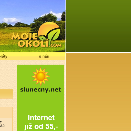
ráty
o nás
y,
ské