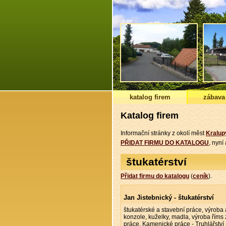
katalog firem
zábava
Katalog firem
Informační stránky z okolí měst
Kralup
PŘIDAT FIRMU DO KATALOGU
, nyn
štukatérství
Přidat firmu do katalogu
(
ceník
).
Jan Jistebnický - štukatérství
štukatérské a stavební práce, výroba
konzole, kuželky, madla, výroba říms 
práce. Kamenické práce - Truhlářství (