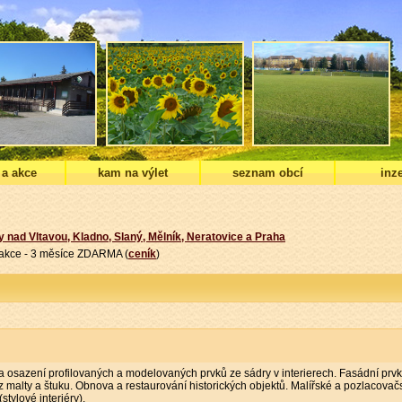
 a akce
kam na výlet
seznam obcí
inze
y nad Vltavou, Kladno, Slaný, Mělník, Neratovice a Praha
í akce - 3 měsíce ZDARMA (
ceník
)
 a osazení profilovaných a modelovaných prvků ze sádry v interierech. Fasádní prvk
z malty a štuku. Obnova a restaurování historických objektů. Malířské a pozlacovač
stylové interiéry).