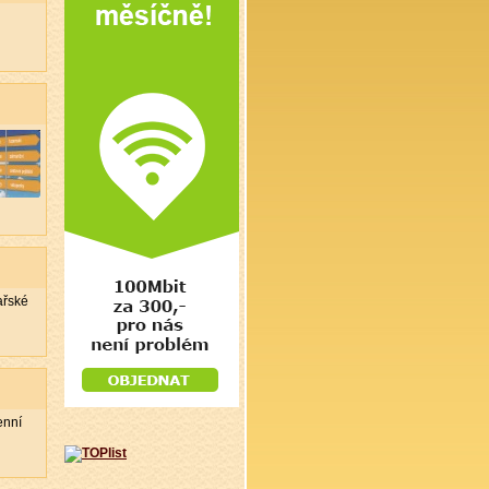
ařské
enní