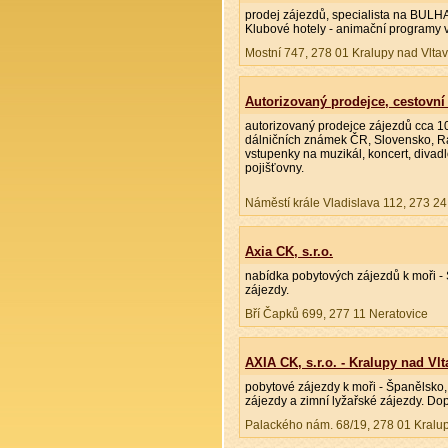
prodej zájezdů, specialista na BULHA
Klubové hotely - animační programy v 
Mostní 747, 278 01 Kralupy nad Vlta
Autorizovaný prodejce, cestovní
autorizovaný prodejce zájezdů cca 1
dálničních známek ČR, Slovensko, Rak
vstupenky na muzikál, koncert, divadlo
pojišťovny.
Náměstí krále Vladislava 112, 273 24
Axia CK, s.r.o.
nabídka pobytových zájezdů k moři - 
zájezdy.
Bří Čapků 699, 277 11 Neratovice
AXIA CK, s.r.o. - Kralupy nad Vl
pobytové zájezdy k moři - Španělsko,
zájezdy a zimní lyžařské zájezdy. Do
Palackého nám. 68/19, 278 01 Kralu