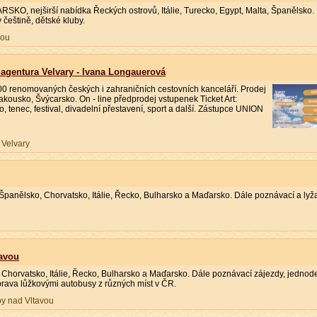
RSKO, nejširší nabídka Řeckých ostrovů, Itálie, Turecko, Egypt, Malta, Španělsko.
češtině, dětské kluby.
vou
 agentura Velvary - Ivana Longauerová
00 renomovaných českých i zahraničních cestovních kanceláří. Prodej
ousko, Švýcarsko. On - line předprodej vstupenek Ticket Art:
, tenec, festival, divadelní přestavení, sport a další. Zástupce UNION
 Velvary
Španělsko, Chorvatsko, Itálie, Řecko, Bulharsko a Maďarsko. Dále poznávací a lyž
tavou
 Chorvatsko, Itálie, Řecko, Bulharsko a Maďarsko. Dále poznávací zájezdy, jednod
prava lůžkovými autobusy z různých míst v ČR.
py nad Vltavou