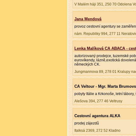
V Malém háji 351, 250 70 Odolena V
Jana Mendová
provoz cestovní agentury se zaměřen
nám. Republiky 994, 277 11 Neratovi
Lenka Malíková CA ABACA - cest
autorizovaný prodejce, tuzemské poby
eurovíkendy, lázně,exotická dovolená
německých CK.
Jungmannova 89, 278 01 Kralupy na
CA Veltour - Mgr. Marta Brumov
pobyty Itálie a Krkonoše, letní tábory, 
Alešova 394, 277 46 Veltrusy
Cestovní agentura ALKA
prodej zájezdů
Italksá 2369, 272 52 Kladno