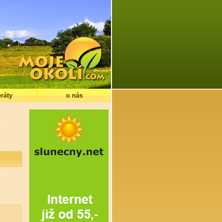
ráty
o nás