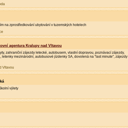
oda
ím na zprostředkování ubytování v tuzemských hotelech
ce
ovní agentura Kralupy nad Vltavou
ty, zahraniční zájezdy letecké, autobusem, vlastní dopravou, poznávací zájezdy,
, letenky mezinárodní, autobusové jízdenky SA, dovolená na "last minute", zájezdy
d Vltavou
ská
školní výlety