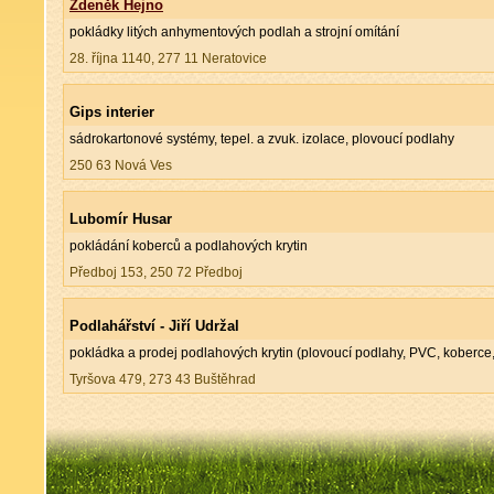
Zdeněk Hejno
pokládky litých anhymentových podlah a strojní omítání
28. října 1140, 277 11 Neratovice
Gips interier
sádrokartonové systémy, tepel. a zvuk. izolace, plovoucí podlahy
250 63 Nová Ves
Lubomír Husar
pokládání koberců a podlahových krytin
Předboj 153, 250 72 Předboj
Podlahářství - Jiří Udržal
pokládka a prodej podlahových krytin (plovoucí podlahy, PVC, koberce
Tyršova 479, 273 43 Buštěhrad