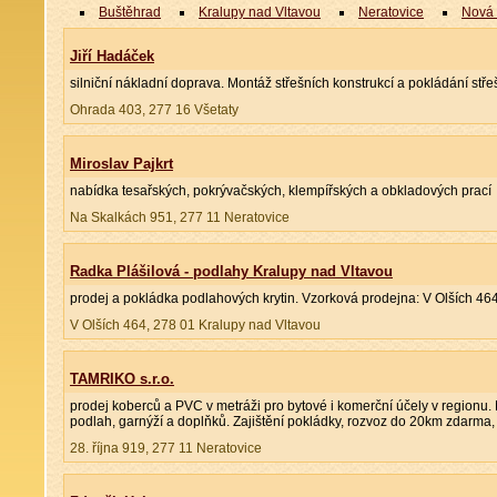
Buštěhrad
Kralupy nad Vltavou
Neratovice
Nová
Jiří Hadáček
silniční nákladní doprava. Montáž střešních konstrukcí a pokládání střeš
Ohrada 403, 277 16 Všetaty
Miroslav Pajkrt
nabídka tesařských, pokrývačských, klempířských a obkladových prací
Na Skalkách 951, 277 11 Neratovice
Radka Plášilová - podlahy Kralupy nad Vltavou
prodej a pokládka podlahových krytin. Vzorková prodejna: V Olších 464
V Olších 464, 278 01 Kralupy nad Vltavou
TAMRIKO s.r.o.
prodej koberců a PVC v metráži pro bytové i komerční účely v regionu
podlah, garnýží a doplňků. Zajištění pokládky, rozvoz do 20km zdarma
28. října 919, 277 11 Neratovice