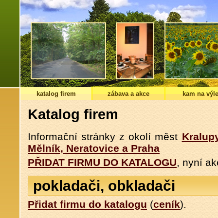
katalog firem
zábava a akce
kam na výle
Katalog firem
Informační stránky z okolí měst
Kralup
Mělník, Neratovice a Praha
PŘIDAT FIRMU DO KATALOGU
, nyní a
pokladači, obkladači
Přidat firmu do katalogu
(
ceník
).