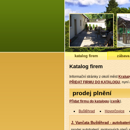
katalog firem
zábava
Katalog firem
Informační stránky z okolí měst
Kralup
PŘIDAT FIRMU DO KATALOGU
, nyn
prodej plnění
Přidat firmu do katalogu
(
ceník
).
Buštěhrad
Hovorčovice
J. Vančata Buštěhrad - autobater
prodej autobaterií, motorových olejů