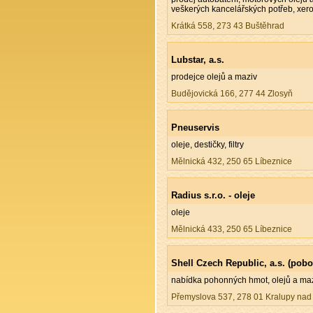
veškerých kancelářských potřeb, xero
Krátká 558, 273 43 Buštěhrad
Lubstar, a.s.
prodejce olejů a maziv
Budějovická 166, 277 44 Zlosyň
Pneuservis
oleje, destičky, filtry
Mělnická 432, 250 65 Líbeznice
Radius s.r.o. - oleje
oleje
Mělnická 433, 250 65 Líbeznice
Shell Czech Republic, a.s. (pob
nabídka pohonných hmot, olejů a mazi
Přemyslova 537, 278 01 Kralupy nad