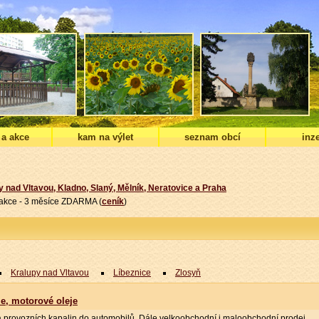
 a akce
kam na výlet
seznam obcí
inze
y nad Vltavou, Kladno, Slaný, Mělník, Neratovice a Praha
í akce - 3 měsíce ZDARMA (
ceník
)
Kralupy nad Vltavou
Líbeznice
Zlosyň
ie, motorové oleje
 a provozních kapalin do automobilů. Dále velkoobchodní i maloobchodní prodej