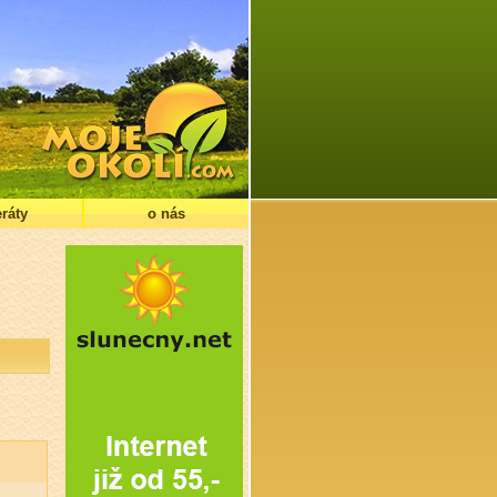
ráty
o nás