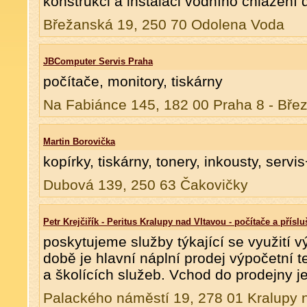
konstrukci a instalaci vodního chlazení 
Břežanská 19, 250 70 Odolena Voda
JBComputer Servis Praha
počítače, monitory, tiskárny
Na Fabiánce 145, 182 00 Praha 8 - Bře
Martin Borovička
kopírky, tiskárny, tonery, inkousty, servi
Dubová 139, 250 63 Čakovičky
Petr Krejčiřík - Peritus Kralupy nad Vltavou - počítače a příslu
poskytujeme služby týkající se využití 
době je hlavní náplní prodej výpočetní t
a školících služeb. Vchod do prodejny je
Palackého náměstí 19, 278 01 Kralupy 