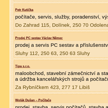
Petr Kutička
počítače, servis, služby, poradenství, vý
Do Zahrad 115, Dolínek, 250 70 Odolen
Prodej PC sestav Václav Němec
prodej a servis PC sestav a příslušenstv
Sluhy 112, 250 63, 250 63 Sluhy
Tipa s.r.o.
maloobchod, stavební zámečnictví a sta
a údržba kancelářských strojů a počítač
Za Rybníčkem 423, 277 17 Libiš
Wolák Dušan – Počítače
prodej, stavba, servis počítačů, stavba a