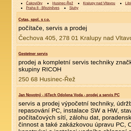
Čakovičky
Husinec-Řež
Kralupy nad Vltavou
Lib
Praha 8 - Březiněves
Sluhy
Cytas, spol. s r.o.
počítače, servis a prodej
Čechova 405, 278 01 Kralupy nad Vltav
Gestetner servis
prodej a kompletní servis techniky značk
skupiny RICOH
250 68 Husinec-Řež
Jan Novotný - i6Tech Odolena Voda - prodej a servis PC
servis a prodej výpočetní techniky, údrž
repasování PC, instalace SW a HW, sta
počítačových sítí, zálohu dat, poradens
činnost a také zakázkovou úpravu PC,