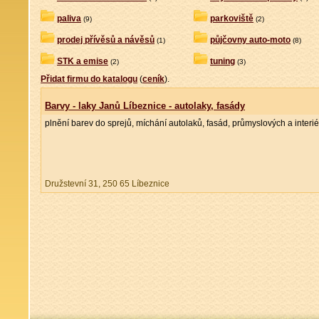
paliva
parkoviště
(9)
(2)
prodej přívěsů a návěsů
půjčovny auto-moto
(1)
(8)
STK a emise
tuning
(2)
(3)
Přidat firmu do katalogu
(
ceník
).
Barvy - laky Janů Líbeznice - autolaky, fasády
plnění barev do sprejů, míchání autolaků, fasád, průmyslových a interi
Družstevní 31, 250 65 Líbeznice