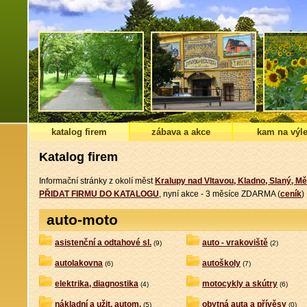
katalog firem
zábava a akce
kam na výle
Katalog firem
Informační stránky z okolí měst
Kralupy nad Vltavou, Kladno, Slaný, Mě
PŘIDAT FIRMU DO KATALOGU
, nyní akce - 3 měsíce ZDARMA (
ceník
)
auto-moto
asistenční a odtahové sl.
auto - vrakoviště
(9)
(2)
autolakovna
autoškoly
(6)
(7)
elektrika, diagnostika
motocykly a skútry
(4)
(6)
nákladní a užit. autom.
obytná auta a přívěsy
(5)
(0)