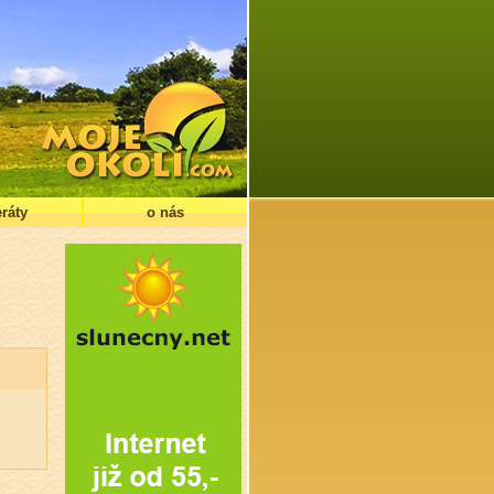
ráty
o nás