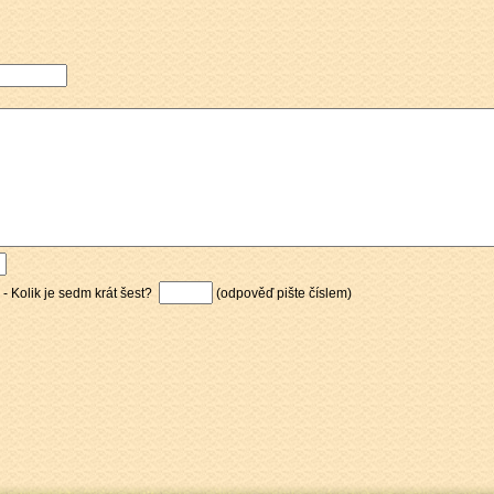
 - Kolik je sedm krát šest?
(odpověď pište číslem)