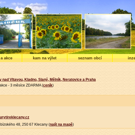
 a akce
kam na výlet
seznam obcí
inze
y nad Vltavou, Kladno, Slaný, Mělník, Neratovice a Praha
í akce - 3 měsíce ZDARMA (
ceník
)
urytireklecany.cz
bízského 48, 250 67 Klecany (
najít na mapě
)