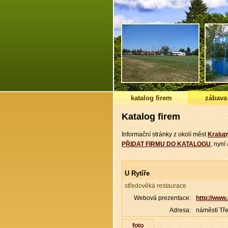
katalog firem
zábava
Katalog firem
Informační stránky z okolí měst
Kralup
PŘIDAT FIRMU DO KATALOGU
, nyn
U Rytíře
středověká restaurace
Webová prezentace:
http://www.
Adresa:
náměstí Tře
foto