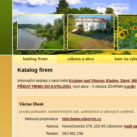
katalog firem
zábava a akce
kam na výle
Katalog firem
Informační stránky z okolí měst
Kralupy nad Vltavou, Kladno, Slaný, Mě
PŘIDAT FIRMU DO KATALOGU
, nyní akce - 3 měsíce ZDARMA (
ceník
)
Václav Dlesk
prodej pokladen, elektronických vah, pokladních a váhových systémů
Webová prezentace:
http://www.vdservis.cz
Adresa:
Hovorčovická 379, 250 65 Líbeznice (
najít 
Telefon:
283 981 238