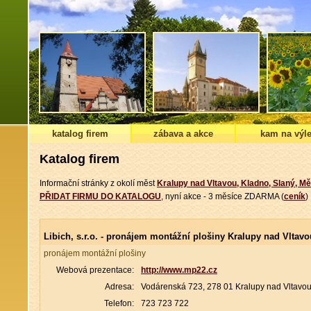
katalog firem
zábava a akce
kam na výle
Katalog firem
Informační stránky z okolí měst
Kralupy nad Vltavou, Kladno, Slaný, Mě
PŘIDAT FIRMU DO KATALOGU
, nyní akce - 3 měsíce ZDARMA (
ceník
)
Libich, s.r.o. - pronájem montážní plošiny Kralupy nad Vltavo
pronájem montážní plošiny
Webová prezentace:
http://www.mp22.cz
Adresa:
Vodárenská 723, 278 01 Kralupy nad Vltavou
Telefon:
723 723 722