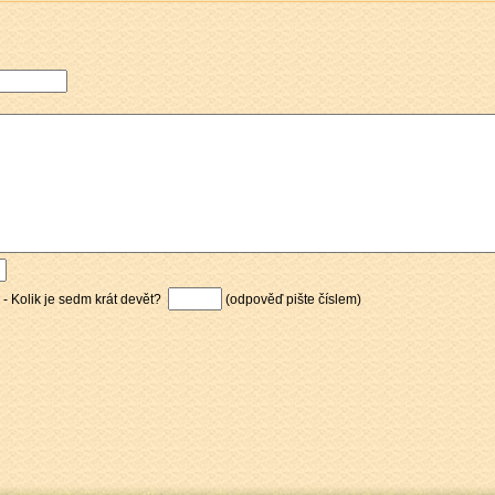
 - Kolik je sedm krát devět?
(odpověď pište číslem)