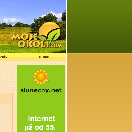
ráty
o nás