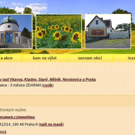
 a akce
kam na výlet
seznam obcí
inze
y nad Vltavou, Kladno, Slaný, Mělník, Neratovice a Praha
í akce - 3 měsíce ZDARMA (
ceník
)
čnických služeb.
.mujweb.cz/www/hlas
412/14, 180 48 Praha 8 (
najít na mapě
)
.cz