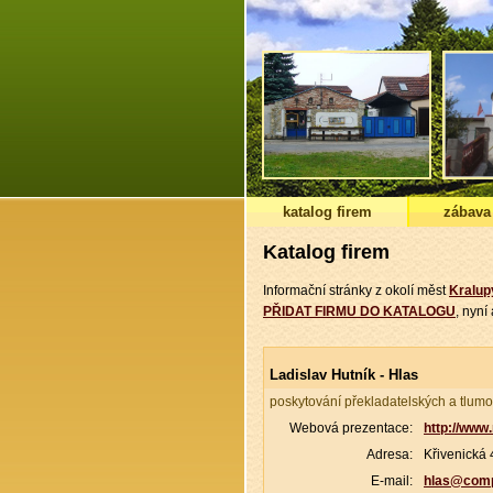
katalog firem
zábava
Katalog firem
Informační stránky z okolí měst
Kralup
PŘIDAT FIRMU DO KATALOGU
, nyn
Ladislav Hutník - Hlas
poskytování překladatelských a tlumo
Webová prezentace:
http://www
Adresa:
Křivenická 
E-mail:
hlas@comp