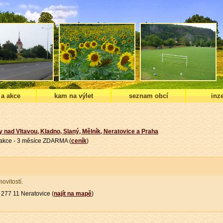
 a akce
kam na výlet
seznam obcí
inze
y nad Vltavou, Kladno, Slaný, Mělník, Neratovice a Praha
í akce - 3 měsíce ZDARMA (
ceník
)
vitostí.
277 11 Neratovice (
najít na mapě
)