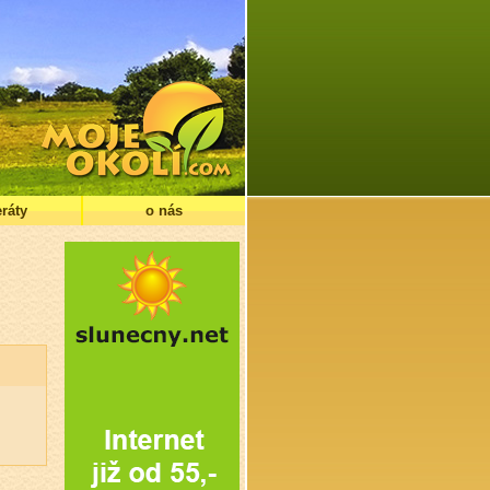
ráty
o nás