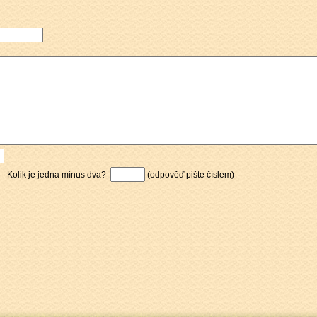
) - Kolik je jedna mínus dva?
(odpověď pište číslem)