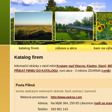
katalog firem
zábava a akce
kam na výle
Katalog firem
Informační stránky z okolí měst
Kralupy nad Vltavou, Kladno, Slaný, Mě
PŘIDAT FIRMU DO KATALOGU
, nyní akce - 3 měsíce ZDARMA (
ceník
)
Pavla Pěkná
tvorba statických webových stránek, flash animací, bannerů
Webová prezentace:
http://www.pekna.com
Adresa:
Na Mýtě 364, 250 65 Líbeznice (
najít na ma
Telefon:
283 981 143