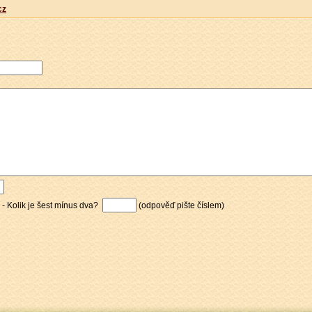
cz
 - Kolik je šest mínus dva?
(odpověď pište číslem)