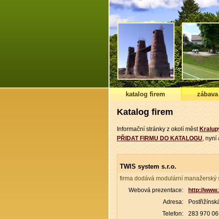
katalog firem
zábava
Katalog firem
Informační stránky z okolí měst
Kralup
PŘIDAT FIRMU DO KATALOGU
, nyn
TWIS system s.r.o.
firma dodává modulární manažerský 
Webová prezentace:
http://www.
Adresa:
Postřižínsk
Telefon:
283 970 0