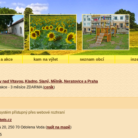
 a akce
kam na výlet
seznam obcí
inze
y nad Vltavou, Kladno, Slaný, Mělník, Neratovice a Praha
í akce - 3 měsíce ZDARMA (
ceník
)
systém přístupný přes webové rozhraní
twis.cz
á 20, 250 70 Odolena Voda (
najít na mapě
)
65