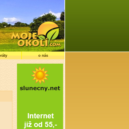
ráty
o nás