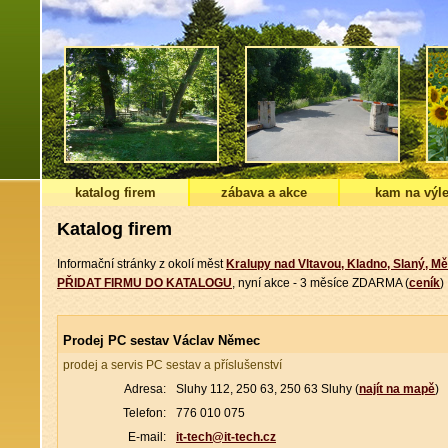
katalog firem
zábava a akce
kam na výle
Katalog firem
Informační stránky z okolí měst
Kralupy nad Vltavou, Kladno, Slaný, Mě
PŘIDAT FIRMU DO KATALOGU
, nyní akce - 3 měsíce ZDARMA (
ceník
)
Prodej PC sestav Václav Němec
prodej a servis PC sestav a příslušenství
Adresa:
Sluhy 112, 250 63, 250 63 Sluhy (
najít na mapě
)
Telefon:
776 010 075
E-mail:
it-tech@it-tech.cz