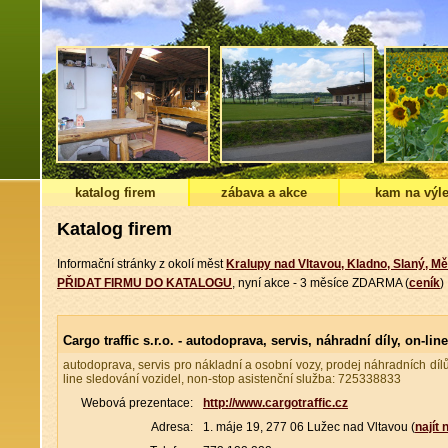
katalog firem
zábava a akce
kam na výle
Katalog firem
Informační stránky z okolí měst
Kralupy nad Vltavou, Kladno, Slaný, Mě
PŘIDAT FIRMU DO KATALOGU
, nyní akce - 3 měsíce ZDARMA (
ceník
)
Cargo traffic s.r.o. - autodoprava, servis, náhradní díly, on-l
autodoprava, servis pro nákladní a osobní vozy, prodej náhradních dílů
line sledování vozidel, non-stop asistenční služba: 725338833
Webová prezentace:
http://www.cargotraffic.cz
Adresa:
1. máje 19, 277 06 Lužec nad Vltavou (
najít