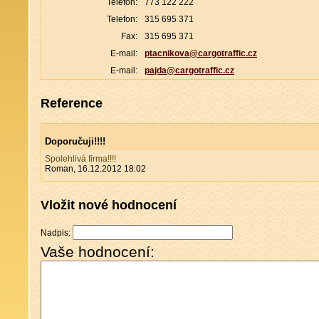
Telefon:
773 122 222
Telefon:
315 695 371
Fax:
315 695 371
E-mail:
ptacnikova@cargotraffic.cz
E-mail:
pajda@cargotraffic.cz
Reference
Doporučuji!!!!
Spolehlivá firma!!!!
Roman, 16.12.2012 18:02
Vložit nové hodnocení
Nadpis:
Vaše hodnocení: